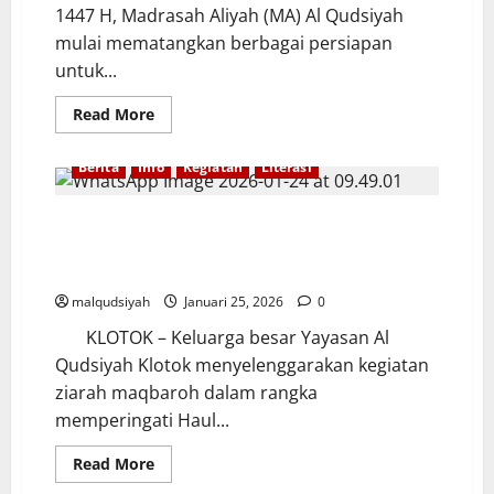
1447 H, Madrasah Aliyah (MA) Al Qudsiyah
mulai mematangkan berbagai persiapan
untuk...
Read
Read More
more
about
SAMBUT
Berita
Info
Kegiatan
Literasi
BULAN
SUCI,
MA
AL
PERKUAT KARAKTER RELIGIUS SANTRI MELALUI
QUDSIYAH
ZIARAH MAQBAROH DALAM RANGKA HAUL KE-24 KH.
SIAPKAN
PONDOK
ABDUL QUDUS IBROHIM
RAMADHAN
BERBASIS
malqudsiyah
Januari 25, 2026
0
LITERASI
KITAB
KLOTOK – Keluarga besar Yayasan Al
KUNING
Qudsiyah Klotok menyelenggarakan kegiatan
ziarah maqbaroh dalam rangka
memperingati Haul...
Read
Read More
more
about