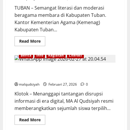
RAMADHAN
TUBAN – Semangat literasi dan moderasi
MA
AL
beragama membara di Kabupaten Tuban.
QUDSIYAH
KLOTOK
Kantor Kementerian Agama (Kemenag)
Kabupaten Tuban...
Read
Read More
more
about
SISWI
Berita
Info
Kegiatan
Literasi
MA
AL
QUDSIYAH
RAIH
MA AL QUDSIYAH DELEGASIKAN SISWA KE JAMBORE
JUARA
LITERASI DAN MODERASI BERAGAMA
2
ESAI
malqudsiyah
Februari 27, 2026
0
JAMBORE
KEMENAG
Klotok – Menanggapi tantangan disrupsi
TUBAN​
informasi di era digital, MA Al Qudsiyah resmi
memberangkatkan sejumlah siswa terpilih...
Read
Read More
more
about