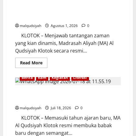
MA AL QUDSIYAH LUNCURKAN EMPAT
EKSTRAKURIKULER UNGGULAN: WUJUDKAN GENERASI
BERKARAKTER DAN BERKELAS MASA DEPAN
malqudsiyah
Agustus 1, 2026
0
KLOTOK – Menjawab tantangan zaman
yang kian dinamis, Madrasah Aliyah (MA) Al
Qudsiyah Klotok secara resmi...
Read
Read More
more
about
MA
Berita
Kbm
Kegiatan
Literasi
AL
QUDSIYAH
LUNCURKAN
EMPAT
SINERGI AWAL TAHUN: MA AL QUDSIYAH SAMBUT
EKSTRAKURIKULER
BABAK BARU DENGAN SEMANGAT KEBERSAMAAN
UNGGULAN:
WUJUDKAN
malqudsiyah
Juli 18, 2026
0
GENERASI
BERKARAKTER
KLOTOK – Memasuki tahun ajaran baru, MA
DAN
BERKELAS
Al Qudsiyah Klotok resmi membuka babak
MASA
DEPAN
baru dengan semangat...