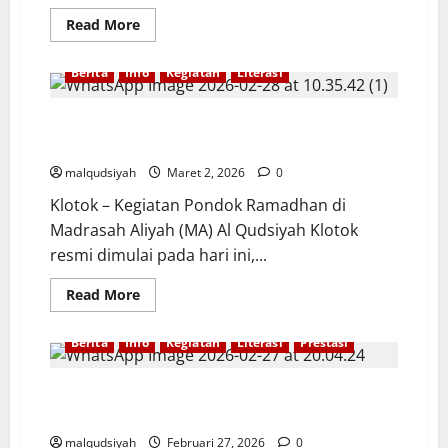
NARKOBA
Read
Read More
more
about
IKHTIAR
Berita
Info
Kegiatan
Literasi
MERAIH
MASA
DEPAN:
CERITA
DIMULAI HARI INI, INILAH AGENDA KAJIAN KITAB DI
PERJUANGAN
PONDOK RAMADHAN MA AL QUDSIYAH KLOTOK
DAN
PENDAMPINGAN
malqudsiyah
Maret 2, 2026
0
INTENSIF
SISWA
Klotok – Kegiatan Pondok Ramadhan di
MA
AL
Madrasah Aliyah (MA) Al Qudsiyah Klotok
QUDSIYAH
resmi dimulai pada hari ini,...
Read
Read More
more
about
DIMULAI
Berita
Info
Kegiatan
Literasi
Prestasi
HARI
INI,
INILAH
AGENDA
SISWI MA AL QUDSIYAH RAIH JUARA 2 ESAI JAMBORE
KAJIAN
KEMENAG TUBAN​
KITAB
DI
malqudsiyah
Februari 27, 2026
0
PONDOK