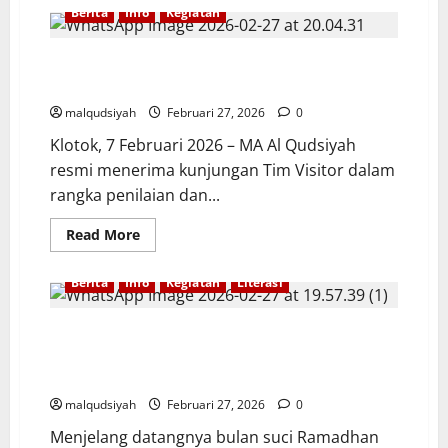
MA
Berita
Info
Kegiatan
AL
QUDSIYAH
DELEGASIKAN
SISWA
VISITASI ANUGERAH MADRASAH INOVASI (AMI)
KE
TEGUHKAN INOVASI MA AL QUDSIYAH
JAMBORE
LITERASI
malqudsiyah
Februari 27, 2026
0
DAN
MODERASI
Klotok, 7 Februari 2026 – MA Al Qudsiyah
BERAGAMA
resmi menerima kunjungan Tim Visitor dalam
rangka penilaian dan...
Read
Read More
more
about
VISITASI
Berita
Info
Kegiatan
Literasi
ANUGERAH
MADRASAH
INOVASI
(AMI)
SAMBUT BULAN SUCI, MA AL QUDSIYAH SIAPKAN
TEGUHKAN
PONDOK RAMADHAN BERBASIS LITERASI KITAB
INOVASI
MA
KUNING
AL
QUDSIYAH
malqudsiyah
Februari 27, 2026
0
Menjelang datangnya bulan suci Ramadhan