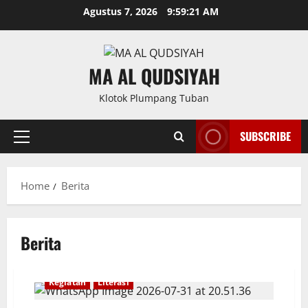
Skip
Agustus 7, 2026
9:59:21 AM
to
content
MA AL QUDSIYAH
Klotok Plumpang Tuban
SUBSCRIBE
Primary
Menu
Home
Berita
Berita
Berita
Ekstra
EKSTRAKURIKULER
Info
Kegiatan
Literasi