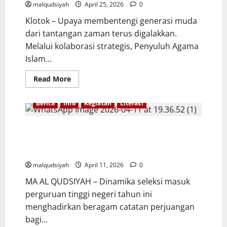
malqudsiyah
April 25, 2026
0
Klotok – Upaya membentengi generasi muda
dari tantangan zaman terus digalakkan.
Melalui kolaborasi strategis, Penyuluh Agama
Islam...
Read
Read More
more
about
PENYULUH
Berita
Info
Kegiatan
Literasi
AGAMA
ISLAM
KUA
KECAMATAN
IKHTIAR MERAIH MASA DEPAN: CERITA PERJUANGAN
PLUMPANG
DAN PENDAMPINGAN INTENSIF SISWA MA AL
BEKALI
SISWA
QUDSIYAH
DAN
SISWI
malqudsiyah
April 11, 2026
0
MA
AL
MA AL QUDSIYAH – Dinamika seleksi masuk
QUDSIYAH
HADAPI
perguruan tinggi negeri tahun ini
TANTANGAN
ZAMAN
menghadirkan beragam catatan perjuangan
DAN
bagi...
BAHAYA