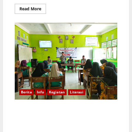
Read
Read More
more
about
SINERGI
AWAL
TAHUN:
MA
AL
QUDSIYAH
SAMBUT
BABAK
BARU
DENGAN
SEMANGAT
KEBERSAMAAN
Berita
Info
Kegiatan
Literasi
PENYULUH AGAMA ISLAM KUA KECAMATAN
PLUMPANG BEKALI SISWA DAN SISWI MA AL
QUDSIYAH HADAPI TANTANGAN ZAMAN DAN BAHAYA
NARKOBA